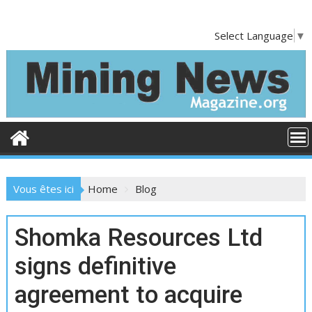
S
k
Select Language
▼
i
p
t
o
c
o
n
t
e
Vous êtes ici
Home
Blog
n
t
B
Shomka Resources Ltd
l
signs definitive
o
agreement to acquire
g