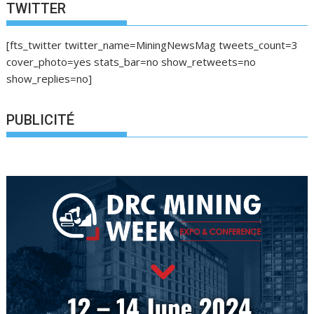
i
TWITTER
g
a
[fts_twitter twitter_name=MiningNewsMag tweets_count=3
t
cover_photo=yes stats_bar=no show_retweets=no
i
show_replies=no]
o
n
PUBLICITÉ
d
e
s
a
r
t
i
c
l
e