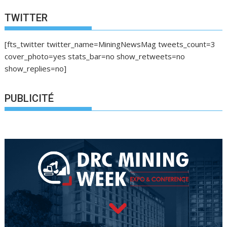
TWITTER
[fts_twitter twitter_name=MiningNewsMag tweets_count=3
cover_photo=yes stats_bar=no show_retweets=no
show_replies=no]
PUBLICITÉ