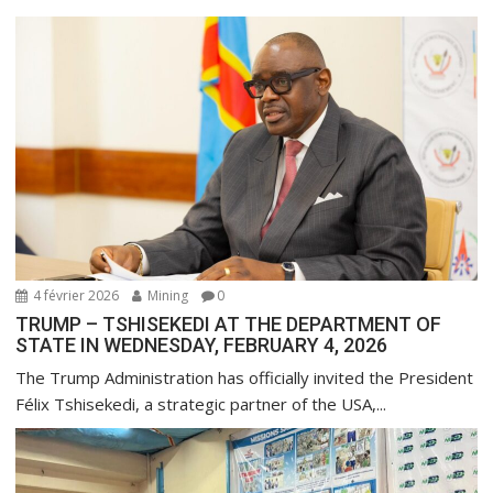
a
r
t
i
c
l
e
4 février 2026
Mining
0
TRUMP – TSHISEKEDI AT THE DEPARTMENT OF
STATE IN WEDNESDAY, FEBRUARY 4, 2026
The Trump Administration has officially invited the President
Félix Tshisekedi, a strategic partner of the USA,...