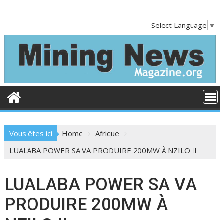
S
k
Select Language
▼
i
p
t
o
c
o
n
t
e
Vous êtes ici
Home
Afrique
n
t
LUALABA POWER SA VA PRODUIRE 200MW À NZILO II
LUALABA POWER SA VA
PRODUIRE 200MW À