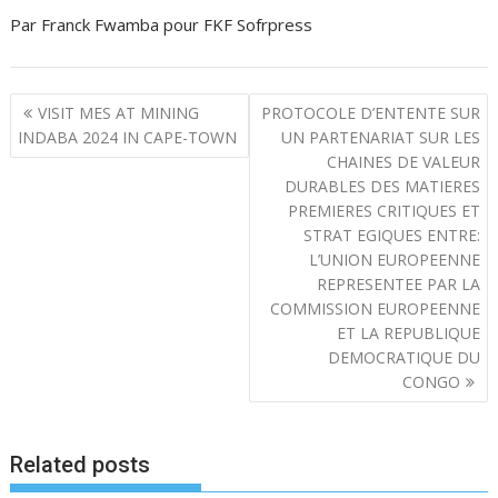
Par Franck Fwamba pour FKF Sofrpress
N
VISIT MES AT MINING
PROTOCOLE D’ENTENTE SUR
a
INDABA 2024 IN CAPE-TOWN
UN PARTENARIAT SUR LES
CHAINES DE VALEUR
v
DURABLES DES MATIERES
i
PREMIERES CRITIQUES ET
g
STRAT EGIQUES ENTRE:
a
L’UNION EUROPEENNE
t
REPRESENTEE PAR LA
COMMISSION EUROPEENNE
i
ET LA REPUBLIQUE
o
DEMOCRATIQUE DU
n
CONGO
d
e
l
Related posts
’