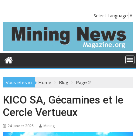
S
k
Select Language
▼
i
p
t
o
c
o
n
t
e
Vous êtes ici
Home
Blog
Page 2
n
t
KICO SA, Gécamines et le
B
l
Cercle Vertueux
o
24 janvier 2025
Mining
g