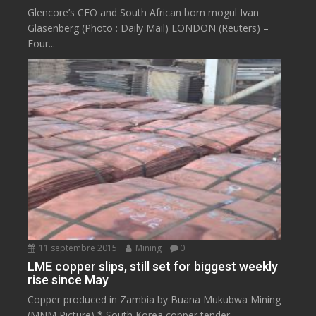
Glencore’s CEO and South African born mogul Ivan
Glasenberg (Photo : Daily Mail) LONDON (Reuters) –
Four...
11 septembre 2015
Mining
0
LME copper slips, still set for biggest weekly
rise since May
Copper produced in Zambia by Buana Mukubwa Mining
(MNM Picture) * South Korea copper tender