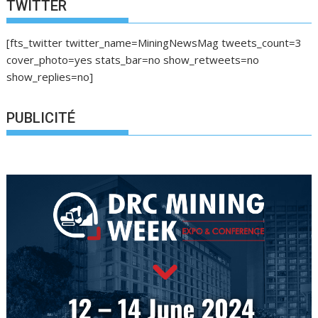
i
TWITTER
g
a
[fts_twitter twitter_name=MiningNewsMag tweets_count=3
t
cover_photo=yes stats_bar=no show_retweets=no
i
show_replies=no]
o
n
PUBLICITÉ
d
e
s
a
r
t
i
c
l
e