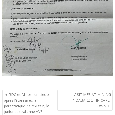
N
RDC et Mines : un siècle
VISIT MES AT MINING
a
après l’étain avec la
INDABA 2024 IN CAPE-
paraétatique Zaïre-Etain, la
TOWN
v
junior australienne AVZ
i