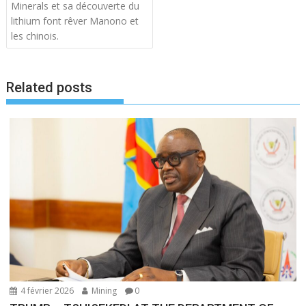
Minerals et sa découverte du
g
lithium font rêver Manono et
a
les chinois.
t
i
o
Related posts
n
d
e
l
’
a
r
t
i
c
l
4 février 2026
Mining
0
e