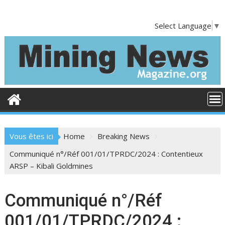
S
k
Select Language
▼
i
p
t
o
c
o
n
t
e
Vous êtes ici
Home
Breaking News
n
t
Communiqué n°/Réf 001/01/TPRDC/2024 : Contentieux
ARSP – Kibali Goldmines
Communiqué n°/Réf
001/01/TPRDC/2024 :