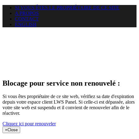
SI VOUS ÊTES LE PROPRIÉTAIRE DE CE SITE
A PROPOS
CONTACT
ENGLISH
Le site web
miningnewsmagazine.org
auquel vous essayez d’accéder
est suspendu
Blocage pour service non renouvelé :
Si vous êtes propriétaire de ce site web, vérifiez sa date d'expiration
depuis votre espace client LWS Panel. Si celle-ci est dépassée, alors
votre site web est suspendu et il convient de renouveler afin de le
réactiver.
Cliquez ici pour renouveler
×
Close