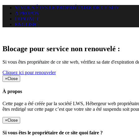
SI VOUS ÊTES LE PROPRIÉTAIRE DE CE SITE
A PROPOS
CONTACT
ENGLISH
Le site web miningnewsmagazine
Blocage pour service non renouvelé :
Si vous êtes propriétaire de ce site web, vérifiez sa date d'expiration 
Cliquez ici pour renouveler
×
Close
À propos
Cette page a été créée par la société LWS, Hébergeur web proprié
êtes redirigé sur cette page c’est que votre site a été suspendu soit po
×
Close
Si vous êtes le propriétaire de ce site quoi faire ?