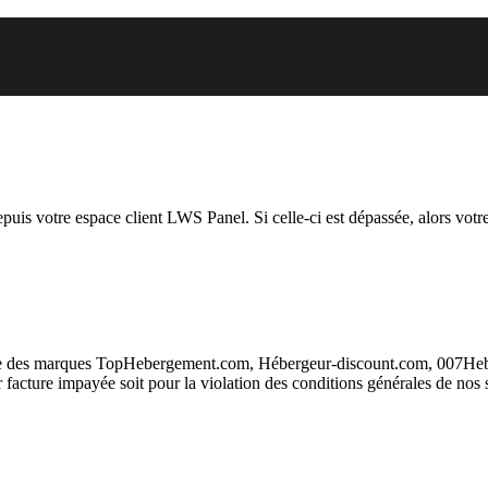
.org auquel vous essayez d’accé
depuis votre espace client LWS Panel. Si celle-ci est dépassée, alors votre
taire des marques TopHebergement.com, Hébergeur-discount.com, 007H
ur facture impayée soit pour la violation des conditions générales de nos 