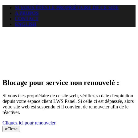
SI VOUS ÊTES LE PROPRIÉTAIRE DE CE SITE
A PROPOS
CONTACT
ENGLISH
Le site web
miningnewsmagazine.org
auquel vous essayez d’accéder
est suspendu
Blocage pour service non renouvelé :
Si vous êtes propriétaire de ce site web, vérifiez sa date d'expiration
depuis votre espace client LWS Panel. Si celle-ci est dépassée, alors
votre site web est suspendu et il convient de renouveler afin de le
réactiver.
Cliquez ici pour renouveler
×
Close