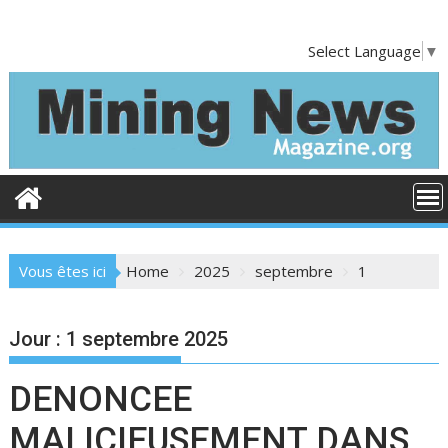
S
k
Select Language
▼
i
p
t
o
c
o
n
t
e
Vous êtes ici
Home
2025
septembre
1
n
t
Jour :
1 septembre 2025
DENONCEE
MALICIEUSEMENT DANS