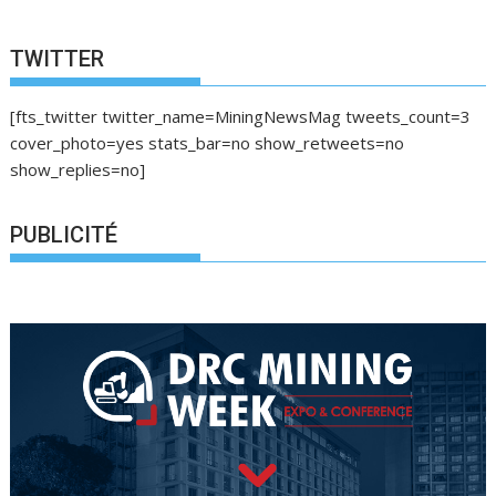
TWITTER
[fts_twitter twitter_name=MiningNewsMag tweets_count=3
cover_photo=yes stats_bar=no show_retweets=no
show_replies=no]
PUBLICITÉ