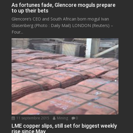
As fortunes fade, Glencore moguls prepare
to up their bets
Glencore’s CEO and South African born mogul Ivan
Glasenberg (Photo : Daily Mail) LONDON (Reuters) –
Four...
11 septembre 2015
Mining
0
LME copper slips, still set for biggest weekly
rise since May