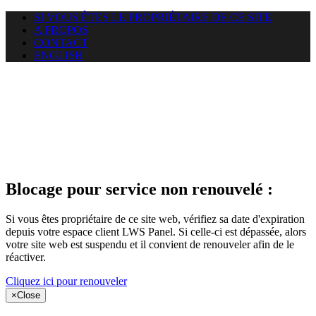
SI VOUS ÊTES LE PROPRIÉTAIRE DE CE SITE
A PROPOS
CONTACT
ENGLISH
Le site web
miningnewsmagazine.org
auquel vous essayez d’accéder
est suspendu
Blocage pour service non renouvelé :
Si vous êtes propriétaire de ce site web, vérifiez sa date d'expiration
depuis votre espace client LWS Panel. Si celle-ci est dépassée, alors
votre site web est suspendu et il convient de renouveler afin de le
réactiver.
Cliquez ici pour renouveler
×
Close