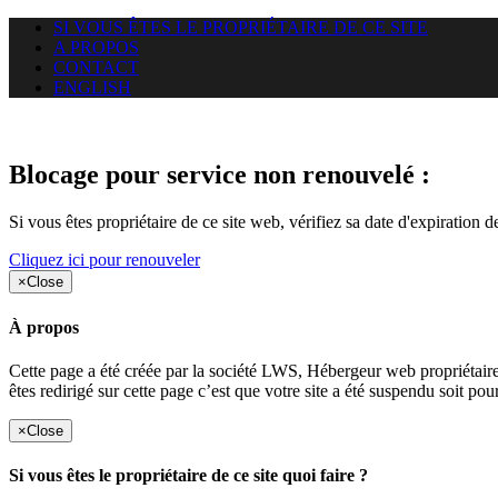
SI VOUS ÊTES LE PROPRIÉTAIRE DE CE SITE
A PROPOS
CONTACT
ENGLISH
Le site web miningnewsmagazine
Blocage pour service non renouvelé :
Si vous êtes propriétaire de ce site web, vérifiez sa date d'expiration 
Cliquez ici pour renouveler
×
Close
À propos
Cette page a été créée par la société LWS, Hébergeur web proprié
êtes redirigé sur cette page c’est que votre site a été suspendu soit po
×
Close
Si vous êtes le propriétaire de ce site quoi faire ?