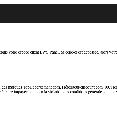
.org auquel vous essayez d’accé
depuis votre espace client LWS Panel. Si celle-ci est dépassée, alors votre
taire des marques TopHebergement.com, Hébergeur-discount.com, 007H
ur facture impayée soit pour la violation des conditions générales de nos 