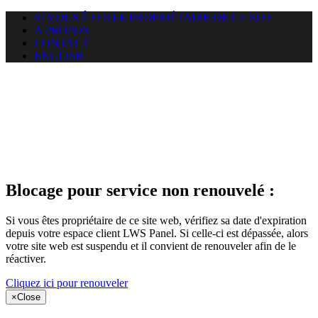
SI VOUS ÊTES LE PROPRIÉTAIRE DE CE SITE
A PROPOS
CONTACT
ENGLISH
Le site web
miningnewsmagazine.org
auquel vous essayez d’accéder
est suspendu
Blocage pour service non renouvelé :
Si vous êtes propriétaire de ce site web, vérifiez sa date d'expiration
depuis votre espace client LWS Panel. Si celle-ci est dépassée, alors
votre site web est suspendu et il convient de renouveler afin de le
réactiver.
Cliquez ici pour renouveler
×
Close