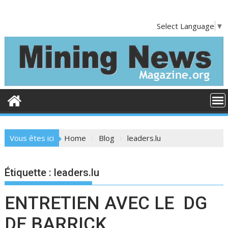
S
k
Select Language
▼
i
p
t
o
c
o
n
t
e
Vous êtes ici
Home
Blog
leaders.lu
n
t
Étiquette :
leaders.lu
ENTRETIEN AVEC LE DG
DE BARRICK