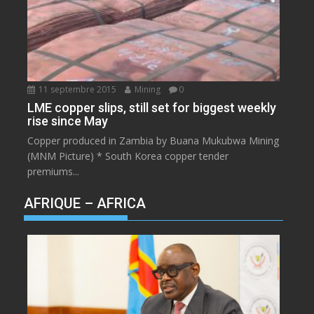
11 septembre 2015
Mining
0
LME copper slips, still set for biggest weekly
rise since May
Copper produced in Zambia by Buana Mukubwa Mining
(MNM Picture) * South Korea copper tender
premiums...
AFRIQUE – AFRICA