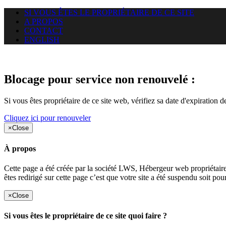
SI VOUS ÊTES LE PROPRIÉTAIRE DE CE SITE
A PROPOS
CONTACT
ENGLISH
Le site web miningnewsmagazine
Blocage pour service non renouvelé :
Si vous êtes propriétaire de ce site web, vérifiez sa date d'expiration 
Cliquez ici pour renouveler
×
Close
À propos
Cette page a été créée par la société LWS, Hébergeur web proprié
êtes redirigé sur cette page c’est que votre site a été suspendu soit po
×
Close
Si vous êtes le propriétaire de ce site quoi faire ?