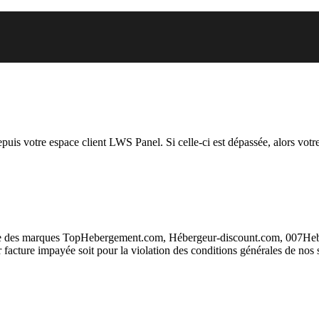
.org auquel vous essayez d’accé
depuis votre espace client LWS Panel. Si celle-ci est dépassée, alors votre
taire des marques TopHebergement.com, Hébergeur-discount.com, 007H
ur facture impayée soit pour la violation des conditions générales de nos 