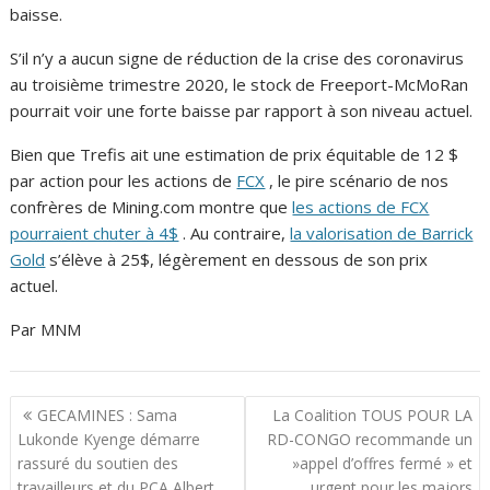
baisse.
S’il n’y a aucun signe de réduction de la crise des coronavirus
au troisième trimestre 2020, le stock de Freeport-McMoRan
pourrait voir une forte baisse par rapport à son niveau actuel.
Bien que Trefis ait une estimation de prix équitable de 12 $
par action pour les actions de
FCX
, le pire scénario de nos
confrères de Mining.com montre que
les actions de FCX
pourraient chuter à 4$
. Au contraire,
la valorisation de Barrick
Gold
s’élève à 25$, légèrement en dessous de son prix
actuel.
Par MNM
N
GECAMINES : Sama
La Coalition TOUS POUR LA
a
Lukonde Kyenge démarre
RD-CONGO recommande un
rassuré du soutien des
»appel d’offres fermé » et
v
travailleurs et du PCA Albert
urgent pour les majors