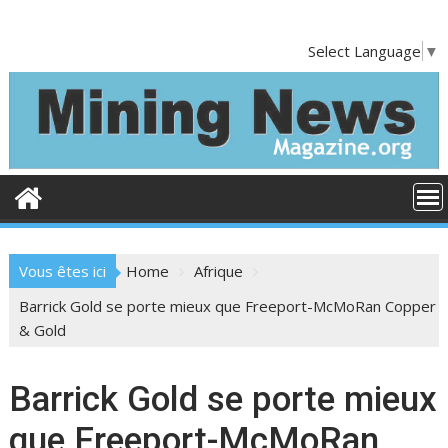
S
k
Select Language
▼
i
p
t
o
c
o
n
t
e
Vous êtes ici
Home
Afrique
n
t
Barrick Gold se porte mieux que Freeport-McMoRan Copper
& Gold
Barrick Gold se porte mieux
que Freeport-McMoRan