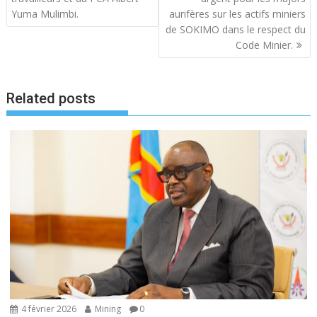
i
Yuma Mulimbi.
aurifères sur les actifs miniers
g
de SOKIMO dans le respect du
a
Code Minier.
t
i
o
Related posts
n
d
e
l
’
a
r
t
i
c
l
4 février 2026
Mining
0