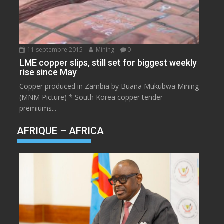
11 septembre 2015
Mining
0
LME copper slips, still set for biggest weekly
rise since May
Copper produced in Zambia by Buana Mukubwa Mining
(MNM Picture) * South Korea copper tender
premiums...
AFRIQUE – AFRICA