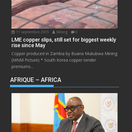
11 septembre 2015
Mining
0
LME copper slips, still set for biggest weekly
rise since May
Copper produced in Zambia by Buana Mukubwa Mining
(MNM Picture) * South Korea copper tender
premiums...
AFRIQUE – AFRICA