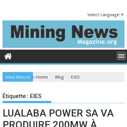
S
k
Select Language
▼
i
p
t
o
c
o
n
t
e
Vous êtes ici
Home
Blog
EIES
n
t
Étiquette :
EIES
LUALABA POWER SA VA
PRODUIRE 200MW À