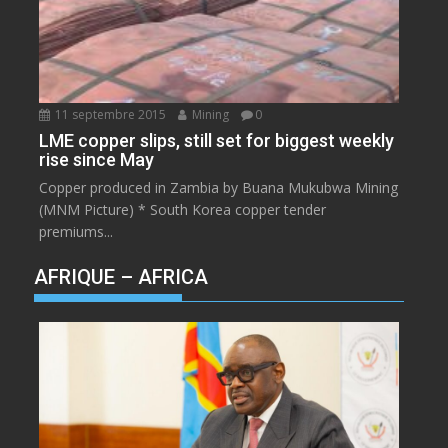
11 septembre 2015
Mining
0
LME copper slips, still set for biggest weekly
rise since May
Copper produced in Zambia by Buana Mukubwa Mining
(MNM Picture) * South Korea copper tender
premiums...
AFRIQUE – AFRICA