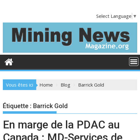
S
k
Select Language
▼
i
p
t
o
c
o
n
t
e
Vous êtes ici
Home
Blog
Barrick Gold
n
t
Étiquette :
Barrick Gold
En marge de la PDAC au
Canada : MD-Services de