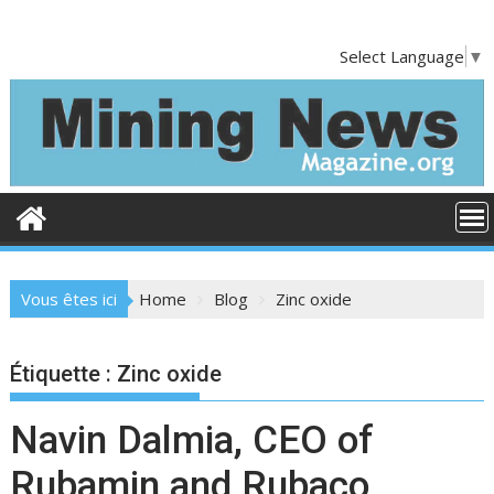
Skip
to
Select Language
▼
content
Vous êtes ici
Home
Blog
Zinc oxide
Étiquette :
Zinc oxide
Navin Dalmia, CEO of
Rubamin and Rubaco,