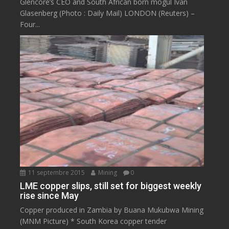
Glencore’s CEO and South African born mogul Ivan
Glasenberg (Photo : Daily Mail) LONDON (Reuters) –
Four...
11 septembre 2015
Mining
0
LME copper slips, still set for biggest weekly
rise since May
Copper produced in Zambia by Buana Mukubwa Mining
(MNM Picture) * South Korea copper tender