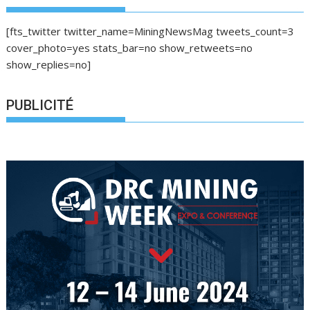
[fts_twitter twitter_name=MiningNewsMag tweets_count=3
cover_photo=yes stats_bar=no show_retweets=no
show_replies=no]
PUBLICITÉ