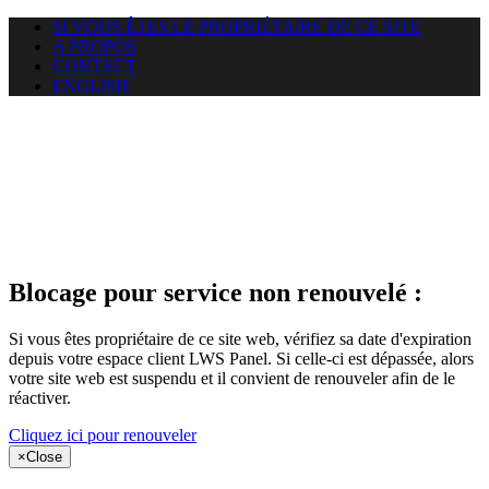
SI VOUS ÊTES LE PROPRIÉTAIRE DE CE SITE
A PROPOS
CONTACT
ENGLISH
Le site web
miningnewsmagazine.org
auquel vous essayez d’accéder
est suspendu
Blocage pour service non renouvelé :
Si vous êtes propriétaire de ce site web, vérifiez sa date d'expiration
depuis votre espace client LWS Panel. Si celle-ci est dépassée, alors
votre site web est suspendu et il convient de renouveler afin de le
réactiver.
Cliquez ici pour renouveler
×
Close