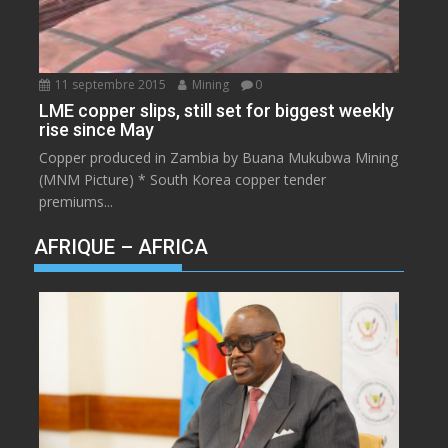
11 septembre 2015
Mining
0
LME copper slips, still set for biggest weekly
rise since May
Copper produced in Zambia by Buana Mukubwa Mining
(MNM Picture) * South Korea copper tender
premiums...
AFRIQUE – AFRICA