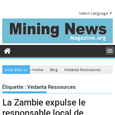
S
k
Select Language
▼
i
p
t
o
c
o
n
t
e
Vous êtes ici
Home
Blog
Vedanta Ressources
n
t
Étiquette :
Vedanta Ressources
La Zambie expulse le
responsable local de