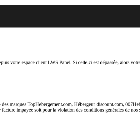
.org auquel vous essayez d’accé
depuis votre espace client LWS Panel. Si celle-ci est dépassée, alors votre
taire des marques TopHebergement.com, Hébergeur-discount.com, 007H
ur facture impayée soit pour la violation des conditions générales de nos 