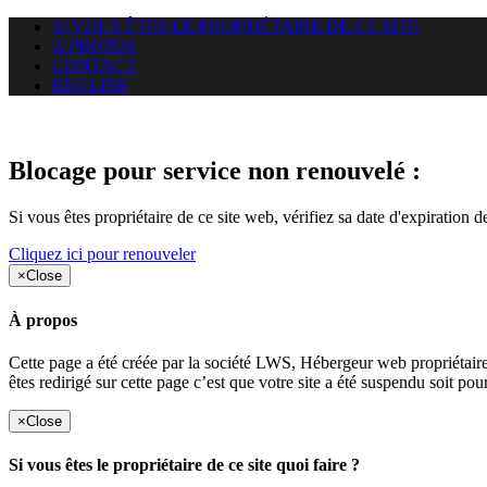
SI VOUS ÊTES LE PROPRIÉTAIRE DE CE SITE
A PROPOS
CONTACT
ENGLISH
Le site web miningnewsmagazine
Blocage pour service non renouvelé :
Si vous êtes propriétaire de ce site web, vérifiez sa date d'expiration 
Cliquez ici pour renouveler
×
Close
À propos
Cette page a été créée par la société LWS, Hébergeur web proprié
êtes redirigé sur cette page c’est que votre site a été suspendu soit po
×
Close
Si vous êtes le propriétaire de ce site quoi faire ?