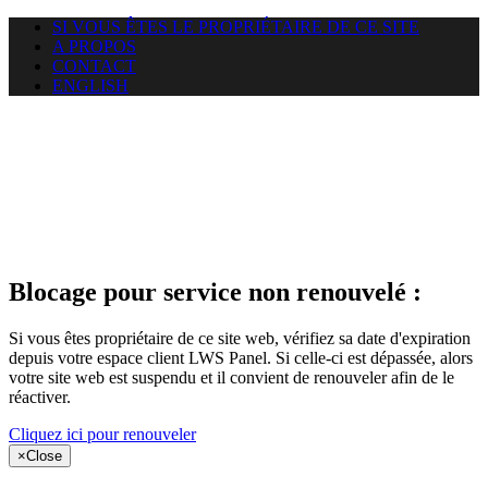
SI VOUS ÊTES LE PROPRIÉTAIRE DE CE SITE
A PROPOS
CONTACT
ENGLISH
Le site web
miningnewsmagazine.org
auquel vous essayez d’accéder
est suspendu
Blocage pour service non renouvelé :
Si vous êtes propriétaire de ce site web, vérifiez sa date d'expiration
depuis votre espace client LWS Panel. Si celle-ci est dépassée, alors
votre site web est suspendu et il convient de renouveler afin de le
réactiver.
Cliquez ici pour renouveler
×
Close