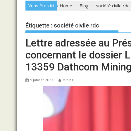
Vous êtes ici
Home
Blog
société civile rdc
Étiquette :
société civile rdc
Lettre adressée au Pr
concernant le dossier 
13359 Dathcom Minin
5 janvier 2023
Mining