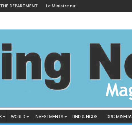
RTMENT OF STATE IN WEDNESDAY, FEBRUARY 4, 2026
Le Ministre national des mines Louis Watum Kabamb
DENO
S
WORLD
INVESTMENTS
RND & NGOS
DRC MINERA