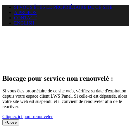
SI VOUS ÊTES LE PROPRIÉTAIRE DE CE SITE
A PROPOS
CONTACT
ENGLISH
Le site web
miningnewsmagazine.org
auquel vous essayez d’accéder
est suspendu
Blocage pour service non renouvelé :
Si vous êtes propriétaire de ce site web, vérifiez sa date d'expiration
depuis votre espace client LWS Panel. Si celle-ci est dépassée, alors
votre site web est suspendu et il convient de renouveler afin de le
réactiver.
Cliquez ici pour renouveler
×
Close