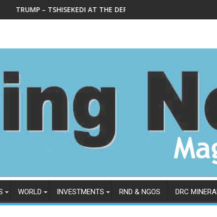
HISEKEDI AT THE DEPARTMENT OF STATE IN WEDNESDAY, FEBRUA
Le Ministre national des min
S
WORLD
INVESTMENTS
RND & NGOS
DRC MINERA