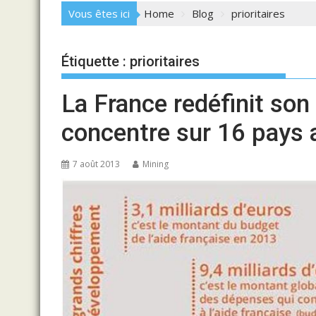
Vous êtes ici
Home
Blog
prioritaires
Étiquette :
prioritaires
La France redéfinit son
concentre sur 16 pays af
7 août 2013
Mining