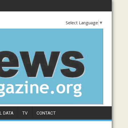
RY 4, 2026
es Louis Watum Kabamba communique sa feuille de route et trac
DENONCEE MALICIEUSEMENT DANS UNE FRAUDE I
Select Language
▼
L DATA
TV
CONTACT