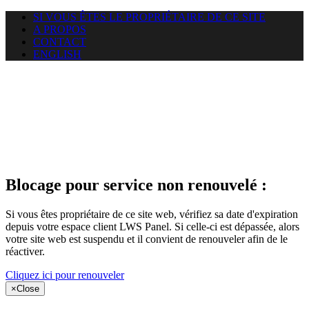
SI VOUS ÊTES LE PROPRIÉTAIRE DE CE SITE
A PROPOS
CONTACT
ENGLISH
Le site web
miningnewsmagazine.org
auquel vous essayez d’accéder
est suspendu
Blocage pour service non renouvelé :
Si vous êtes propriétaire de ce site web, vérifiez sa date d'expiration
depuis votre espace client LWS Panel. Si celle-ci est dépassée, alors
votre site web est suspendu et il convient de renouveler afin de le
réactiver.
Cliquez ici pour renouveler
×
Close