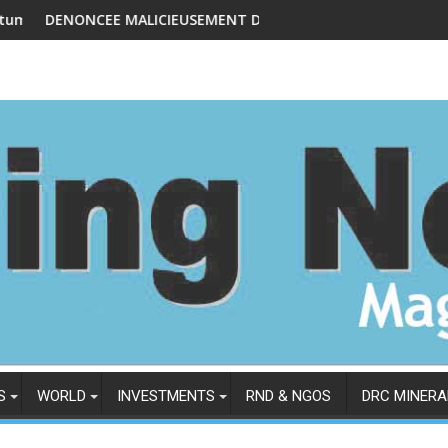
nique sa feuille de route et trace la ligne de conduite
LICIEUSEMENT DANS UNE FRAUDE IMAGINAIRE DANS LE MANIEMA 
LA CORAC ET LES FORCES VIV
S
WORLD
INVESTMENTS
RND & NGOS
DRC MINERA