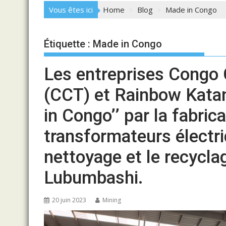
Vous êtes ici
Home
Blog
Made in Congo
Étiquette :
Made in Congo
Les entreprises Congo
(CCT) et Rainbow Kata
in Congo’’ par la fabric
transformateurs électri
nettoyage et le recycla
Lubumbashi.
20 juin 2023
Mining