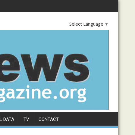
PAR SES CONCURRENTS, L’ENTREPRISE LUSHOISE MMR LAVEE PAR
ES DE LA SOCIÉTÉ CIVILE RDC CONJUGUENT LEURS EFFORTS POU
ENTRETIEN AVEC LE DG DE BARRICK
Select Language
▼
L DATA
TV
CONTACT