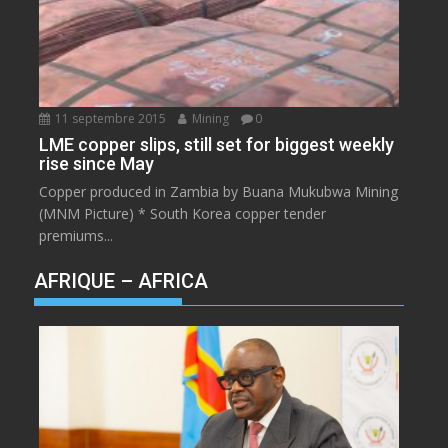
11 septembre 2015
Mining
0
LME copper slips, still set for biggest weekly
rise since May
Copper produced in Zambia by Buana Mukubwa Mining
(MNM Picture) * South Korea copper tender
premiums...
AFRIQUE – AFRICA