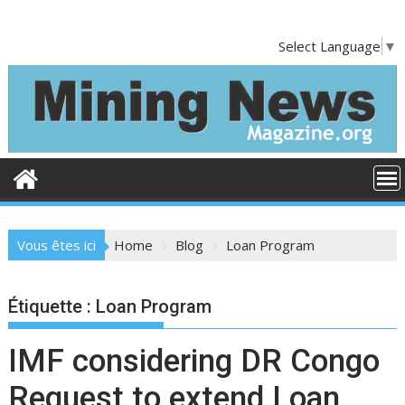
S
k
Select Language
▼
i
p
t
o
c
o
n
t
e
Vous êtes ici
Home
Blog
Loan Program
n
t
Étiquette :
Loan Program
IMF considering DR Congo
Request to extend Loan