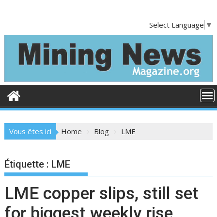
Skip
to
Select Language
▼
content
Vous êtes ici
Home
Blog
LME
Étiquette :
LME
LME copper slips, still set
for biggest weekly rise