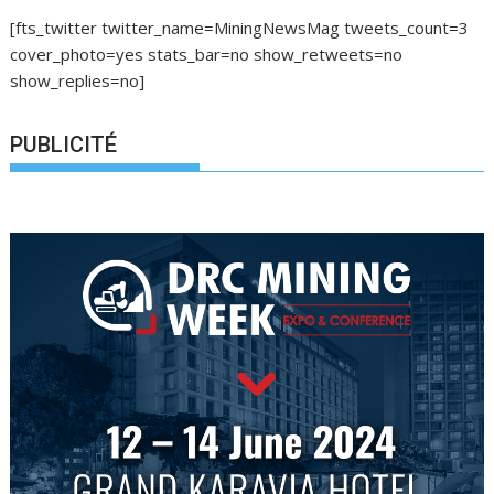
[fts_twitter twitter_name=MiningNewsMag tweets_count=3
cover_photo=yes stats_bar=no show_retweets=no
show_replies=no]
PUBLICITÉ