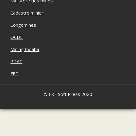
Ministère des mines
Cadastre minier
Congomines
OCDE
Mining Indaba
PDAC
FEC
© FKF Soft Press 2020