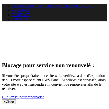
SI VOUS ÊTES LE PROPRIÉTAIRE DE CE SITE
A PROPOS
CONTACT
ENGLISH
Le site web
miningnewsmagazine.org
auquel vous essayez d’accéder
est suspendu
Blocage pour service non renouvelé :
Si vous êtes propriétaire de ce site web, vérifiez sa date d'expiration
depuis votre espace client LWS Panel. Si celle-ci est dépassée, alors
votre site web est suspendu et il convient de renouveler afin de le
réactiver.
Cliquez ici pour renouveler
×
Close