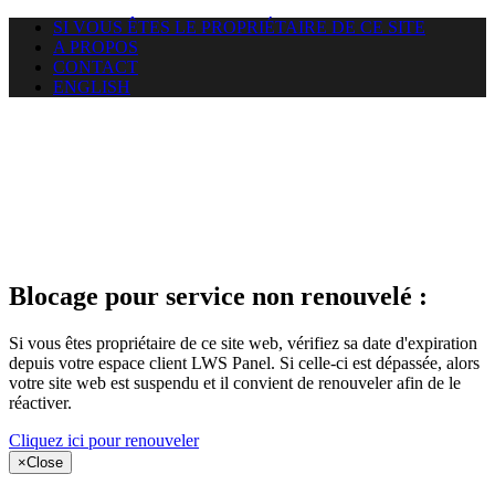
SI VOUS ÊTES LE PROPRIÉTAIRE DE CE SITE
A PROPOS
CONTACT
ENGLISH
Le site web
miningnewsmagazine.org
auquel vous essayez d’accéder
est suspendu
Blocage pour service non renouvelé :
Si vous êtes propriétaire de ce site web, vérifiez sa date d'expiration
depuis votre espace client LWS Panel. Si celle-ci est dépassée, alors
votre site web est suspendu et il convient de renouveler afin de le
réactiver.
Cliquez ici pour renouveler
×
Close