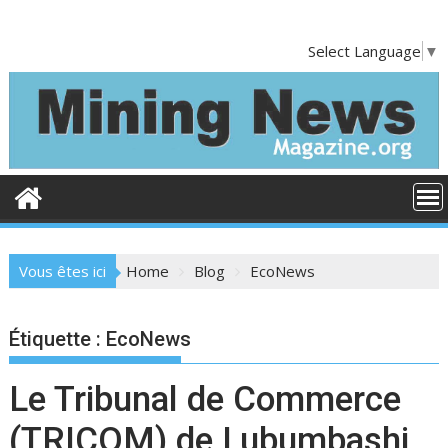
S
k
Select Language
▼
i
p
t
o
c
o
n
t
e
Vous êtes ici
Home
Blog
EcoNews
n
t
Étiquette :
EcoNews
Le Tribunal de Commerce
(TRICOM) de Lubumbashi