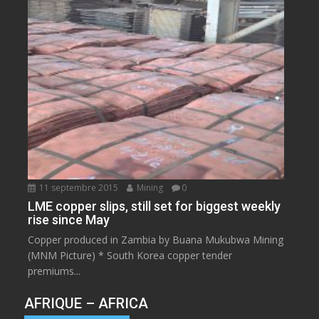
11 septembre 2015
Mining
0
LME copper slips, still set for biggest weekly
rise since May
Copper produced in Zambia by Buana Mukubwa Mining
(MNM Picture) * South Korea copper tender
premiums...
AFRIQUE – AFRICA