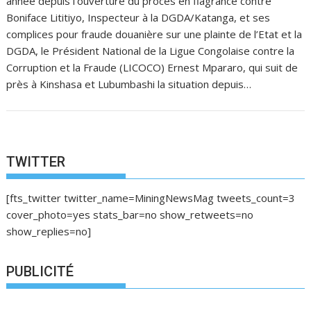
année depuis l’ouverture du procès en flagrance contre
Boniface Lititiyo, Inspecteur à la DGDA/Katanga, et ses
complices pour fraude douanière sur une plainte de l’Etat et la
DGDA, le Président National de la Ligue Congolaise contre la
Corruption et la Fraude (LICOCO) Ernest Mpararo, qui suit de
près à Kinshasa et Lubumbashi la situation depuis…
TWITTER
[fts_twitter twitter_name=MiningNewsMag tweets_count=3
cover_photo=yes stats_bar=no show_retweets=no
show_replies=no]
PUBLICITÉ