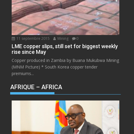
11 septembre 2015
Mining
0
LME copper slips, still set for biggest weekly
rise since May
Copper produced in Zambia by Buana Mukubwa Mining
(MNM Picture) * South Korea copper tender
premiums...
AFRIQUE – AFRICA