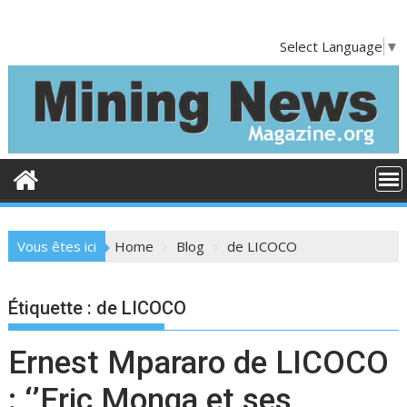
S
k
Select Language
▼
i
p
t
o
c
o
n
t
e
Vous êtes ici
Home
Blog
de LICOCO
n
t
Étiquette :
de LICOCO
Ernest Mpararo de LICOCO
: ‘’Eric Monga et ses