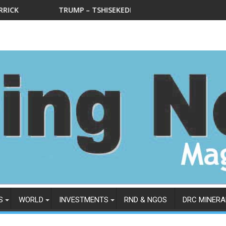
S FAITS ET DOCUMENTS OFFICIELS DONT CEUX DE L’ITSCI A PU
A LEVÉE DES SANCTIONS CONTRE DAN GETLER
UMP – TSHISEKEDI AT THE DEPARTMENT OF STATE IN WEDNESDAY
Le Ministre nationa
S
WORLD
INVESTMENTS
RND & NGOS
DRC MINERA