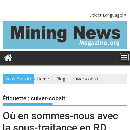
S
k
Select Language
▼
i
p
t
o
c
o
n
t
e
Vous êtes ici
Home
Blog
cuiver-cobalt
n
t
Étiquette :
cuiver-cobalt
Où en sommes-nous avec
la sous-traitance en RD