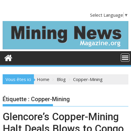
S
k
Select Language
▼
i
p
t
o
c
o
n
t
e
Vous êtes ici
Home
Blog
Copper-Mining
n
t
Étiquette :
Copper-Mining
Glencore’s Copper-Mining
Halt Deals Blows to Congo,