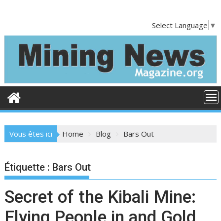
S
k
Select Language
▼
i
p
t
o
c
o
n
t
e
Vous êtes ici
Home
Blog
Bars Out
n
t
Étiquette :
Bars Out
Secret of the Kibali Mine:
Flying People in and Gold