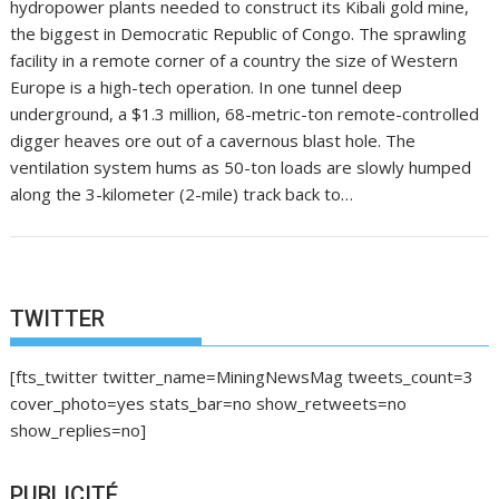
hydropower plants needed to construct its Kibali gold mine,
the biggest in Democratic Republic of Congo. The sprawling
facility in a remote corner of a country the size of Western
Europe is a high-tech operation. In one tunnel deep
underground, a $1.3 million, 68-metric-ton remote-controlled
digger heaves ore out of a cavernous blast hole. The
ventilation system hums as 50-ton loads are slowly humped
along the 3-kilometer (2-mile) track back to…
TWITTER
[fts_twitter twitter_name=MiningNewsMag tweets_count=3
cover_photo=yes stats_bar=no show_retweets=no
show_replies=no]
PUBLICITÉ