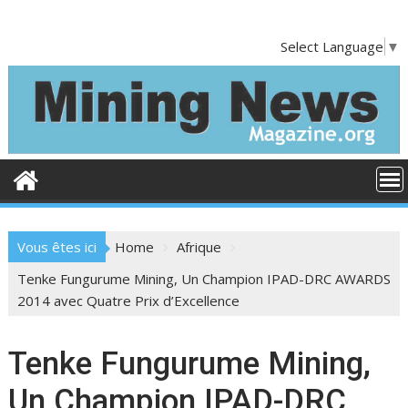
S
k
Select Language
▼
i
p
t
o
c
o
n
t
e
Vous êtes ici
Home
Afrique
n
t
Tenke Fungurume Mining, Un Champion IPAD-DRC AWARDS
2014 avec Quatre Prix d’Excellence
Tenke Fungurume Mining,
Un Champion IPAD-DRC