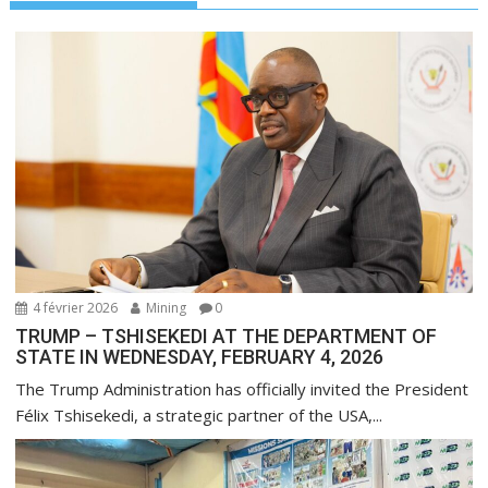
i
o
n
d
e
l
’
a
r
t
i
4 février 2026
Mining
0
TRUMP – TSHISEKEDI AT THE DEPARTMENT OF
c
STATE IN WEDNESDAY, FEBRUARY 4, 2026
l
The Trump Administration has officially invited the President
e
Félix Tshisekedi, a strategic partner of the USA,...