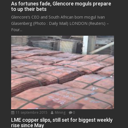
As fortunes fade, Glencore moguls prepare
to up their bets
Glencore’s CEO and South African born mogul Ivan
Glasenberg (Photo : Daily Mail) LONDON (Reuters) –
Four...
11 septembre 2015
Mining
0
LME copper slips, still set for biggest weekly
rise since May