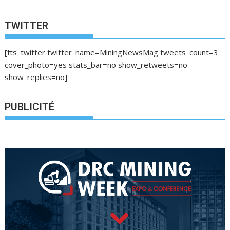
TWITTER
[fts_twitter twitter_name=MiningNewsMag tweets_count=3
cover_photo=yes stats_bar=no show_retweets=no
show_replies=no]
PUBLICITÉ