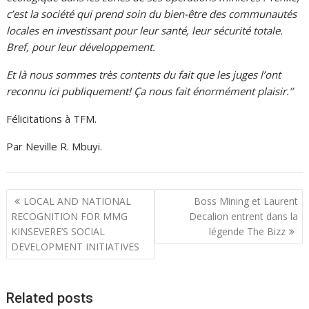
c’est la société qui prend soin du bien-être des communautés
locales en investissant pour leur santé, leur sécurité totale.
Bref, pour leur développement.
Et là nous sommes très contents du fait que les juges l’ont
reconnu ici publiquement! Ça nous fait énormément plaisir.’’
Félicitations à TFM.
Par Neville R. Mbuyi.
N
LOCAL AND NATIONAL
Boss Mining et Laurent
a
RECOGNITION FOR MMG
Decalion entrent dans la
KINSEVERE’S SOCIAL
légende The Bizz
v
DEVELOPMENT INITIATIVES
i
g
a
Related posts
t