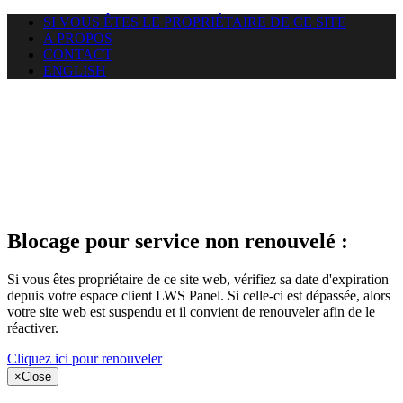
SI VOUS ÊTES LE PROPRIÉTAIRE DE CE SITE
A PROPOS
CONTACT
ENGLISH
Le site web
miningnewsmagazine.org
auquel vous essayez d’accéder
est suspendu
Blocage pour service non renouvelé :
Si vous êtes propriétaire de ce site web, vérifiez sa date d'expiration
depuis votre espace client LWS Panel. Si celle-ci est dépassée, alors
votre site web est suspendu et il convient de renouveler afin de le
réactiver.
Cliquez ici pour renouveler
×
Close