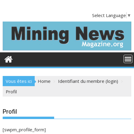
S
k
Select Language
▼
i
p
t
o
c
o
n
t
e
Vous êtes ici
Home
Identifiant du membre (login)
n
t
Profil
Profil
[swpm_profile_form]