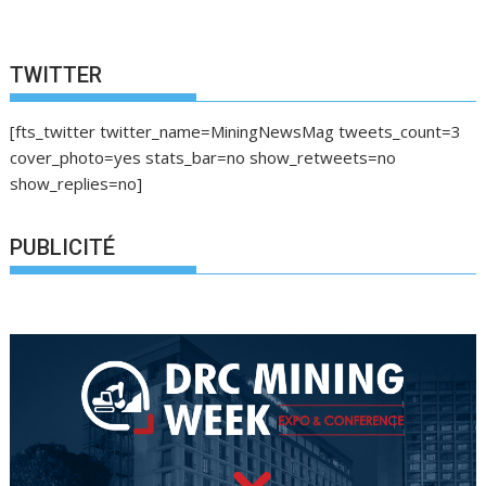
TWITTER
[fts_twitter twitter_name=MiningNewsMag tweets_count=3
cover_photo=yes stats_bar=no show_retweets=no
show_replies=no]
PUBLICITÉ