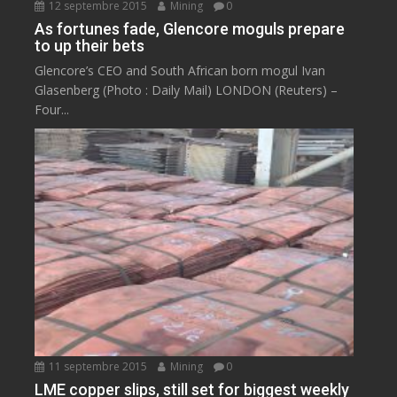
12 septembre 2015
Mining
0
As fortunes fade, Glencore moguls prepare
to up their bets
Glencore’s CEO and South African born mogul Ivan
Glasenberg (Photo : Daily Mail) LONDON (Reuters) –
Four...
11 septembre 2015
Mining
0
LME copper slips, still set for biggest weekly