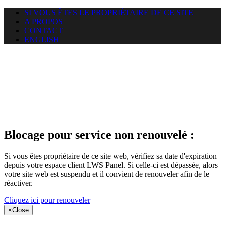
SI VOUS ÊTES LE PROPRIÉTAIRE DE CE SITE
A PROPOS
CONTACT
ENGLISH
Le site web
miningnewsmagazine.org
auquel vous essayez d’accéder
est suspendu
Blocage pour service non renouvelé :
Si vous êtes propriétaire de ce site web, vérifiez sa date d'expiration
depuis votre espace client LWS Panel. Si celle-ci est dépassée, alors
votre site web est suspendu et il convient de renouveler afin de le
réactiver.
Cliquez ici pour renouveler
×
Close