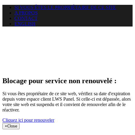
SI VOUS ÊTES LE PROPRIÉTAIRE DE CE SITE
A PROPOS
CONTACT
ENGLISH
Le site web
miningnewsmagazine.org
auquel vous essayez d’accéder
est suspendu
Blocage pour service non renouvelé :
Si vous êtes propriétaire de ce site web, vérifiez sa date d'expiration
depuis votre espace client LWS Panel. Si celle-ci est dépassée, alors
votre site web est suspendu et il convient de renouveler afin de le
réactiver.
Cliquez ici pour renouveler
×
Close