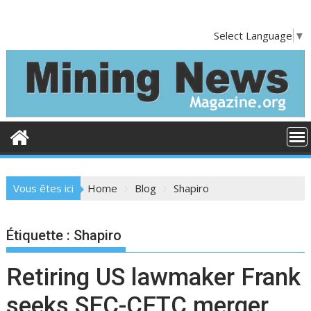
S
k
Select Language
▼
i
p
t
o
c
o
n
t
e
Vous êtes ici
Home
Blog
Shapiro
n
t
Étiquette :
Shapiro
Retiring US lawmaker Frank
seeks SEC-CFTC merger