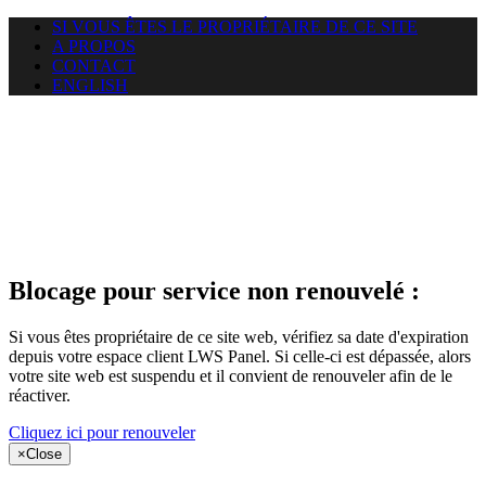
SI VOUS ÊTES LE PROPRIÉTAIRE DE CE SITE
A PROPOS
CONTACT
ENGLISH
Le site web
miningnewsmagazine.org
auquel vous essayez d’accéder
est suspendu
Blocage pour service non renouvelé :
Si vous êtes propriétaire de ce site web, vérifiez sa date d'expiration
depuis votre espace client LWS Panel. Si celle-ci est dépassée, alors
votre site web est suspendu et il convient de renouveler afin de le
réactiver.
Cliquez ici pour renouveler
×
Close