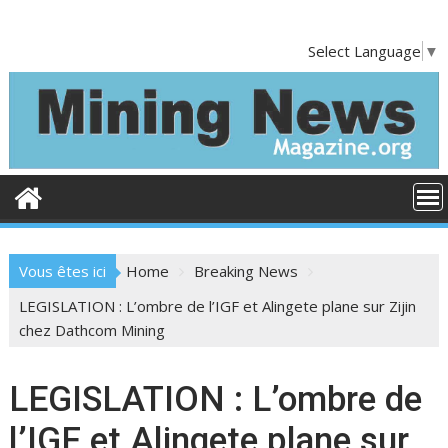
S
k
Select Language
▼
i
p
t
o
c
o
n
t
e
Vous êtes ici
Home
Breaking News
n
t
LEGISLATION : L’ombre de l’IGF et Alingete plane sur Zijin
chez Dathcom Mining
LEGISLATION : L’ombre de
l’IGF et Alingete plane sur