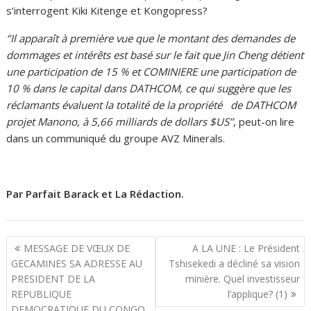
s’interrogent Kiki Kitenge et Kongopress?
‘’Il apparaît à première vue que le montant des demandes de
dommages et intérêts est basé sur le fait que Jin Cheng détient
une participation de 15 % et COMINIERE une participation de
10 % dans le capital dans DATHCOM, ce qui suggère que les
réclamants évaluent la totalité de la propriété de DATHCOM
projet Manono, à 5,66 milliards de dollars $US’’
, peut-on lire
dans un communiqué du groupe AVZ Minerals.
Par Parfait Barack et La Rédaction.
N
MESSAGE DE VŒUX DE
A LA UNE : Le Président
a
GECAMINES SA ADRESSE AU
Tshisekedi a décliné sa vision
PRESIDENT DE LA
minière. Quel investisseur
v
REPUBLIQUE
l’applique? (1)
i
DEMOCRATIQUE DU CONGO