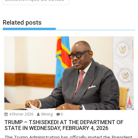
g
a
t
Related posts
i
o
n
d
e
l
’
a
r
t
i
4 février 2026
Mining
0
c
TRUMP – TSHISEKEDI AT THE DEPARTMENT OF
l
STATE IN WEDNESDAY, FEBRUARY 4, 2026
e
The Trump Administration has officially invited the President