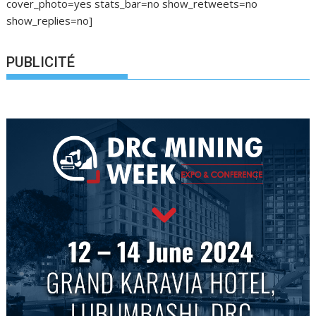
cover_photo=yes stats_bar=no show_retweets=no
show_replies=no]
PUBLICITÉ