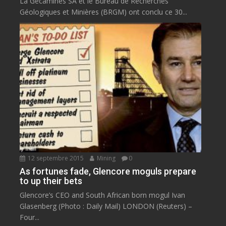
La Gécamines SA et le Bureau de Recherches
Géologiques et Minières (BRGM) ont conclu ce 30...
12 septembre 2015
Mining
0
As fortunes fade, Glencore moguls prepare
to up their bets
Glencore’s CEO and South African born mogul Ivan
Glasenberg (Photo : Daily Mail) LONDON (Reuters) –
Four...