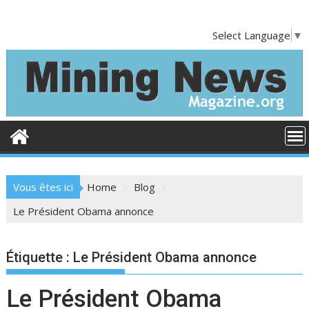
S
k
Select Language
▼
i
p
t
o
c
o
n
t
e
Vous êtes ici
Home
Blog
n
t
Le Président Obama annonce
Étiquette :
Le Président Obama annonce
Le Président Obama