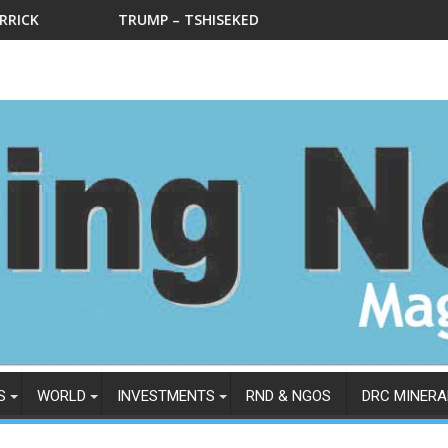
ES FAITS ET DOCUMENTS OFFICIELS DONT CEUX DE L’ITSCI A P
LA LEVÉE DES SANCTIONS CONTRE DAN GETLER
RUMP – TSHISEKEDI AT THE DEPARTMENT OF STATE IN WEDNESDA
Le Ministre nation
S
WORLD
INVESTMENTS
RND & NGOS
DRC MINERA