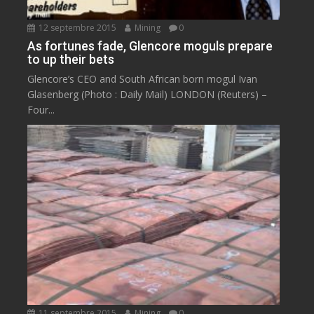
12 septembre 2015
Mining
0
As fortunes fade, Glencore moguls prepare
to up their bets
Glencore’s CEO and South African born mogul Ivan
Glasenberg (Photo : Daily Mail) LONDON (Reuters) –
Four...
11 septembre 2015
Mining
0