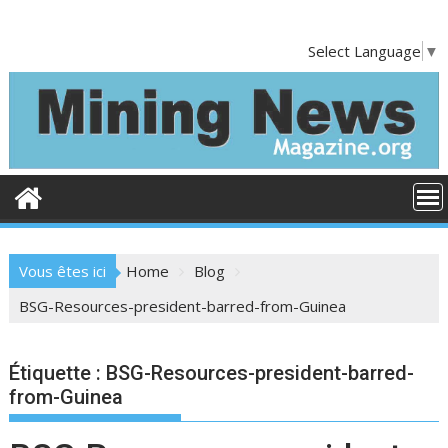
Skip
to
Select Language
▼
content
Vous êtes ici
Home
Blog
BSG-Resources-president-barred-from-Guinea
Étiquette :
BSG-Resources-president-barred-
from-Guinea