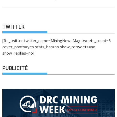
TWITTER
[fts_twitter twitter_name=MiningNewsMag tweets_count=3
cover_photo=yes stats_bar=no show_retweets=no
show_replies=no]
PUBLICITÉ