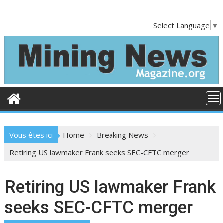
S
k
Select Language
▼
i
p
t
o
c
o
n
t
e
Vous êtes ici
Home
Breaking News
n
t
Retiring US lawmaker Frank seeks SEC-CFTC merger
Retiring US lawmaker Frank
seeks SEC-CFTC merger