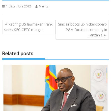
1 décembre 2012
Mining
N
Retiring US lawmaker Frank
Sinclair boots up nickel-cobalt-
a
seeks SEC-CFTC merger
PGM focused company in
Tanzania
v
i
g
Related posts
a
t
i
o
n
d
e
l
’