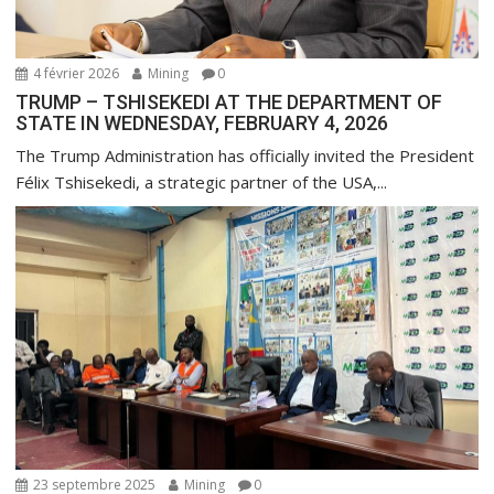
a
r
t
4 février 2026
Mining
0
i
TRUMP – TSHISEKEDI AT THE DEPARTMENT OF
STATE IN WEDNESDAY, FEBRUARY 4, 2026
c
l
The Trump Administration has officially invited the President
Félix Tshisekedi, a strategic partner of the USA,...
e
23 septembre 2025
Mining
0