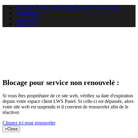
SI VOUS ÊTES LE PROPRIÉTAIRE DE CE SITE
A PROPOS
CONTACT
ENGLISH
Le site web
miningnewsmagazine.org
auquel vous essayez d’accéder
est suspendu
Blocage pour service non renouvelé :
Si vous êtes propriétaire de ce site web, vérifiez sa date d'expiration
depuis votre espace client LWS Panel. Si celle-ci est dépassée, alors
votre site web est suspendu et il convient de renouveler afin de le
réactiver.
Cliquez ici pour renouveler
×
Close