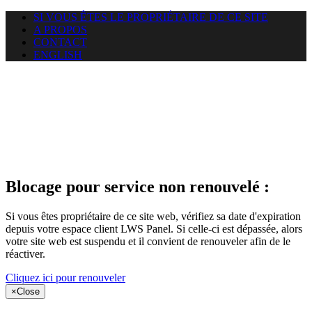
SI VOUS ÊTES LE PROPRIÉTAIRE DE CE SITE
A PROPOS
CONTACT
ENGLISH
Le site web
miningnewsmagazine.org
auquel vous essayez d’accéder
est suspendu
Blocage pour service non renouvelé :
Si vous êtes propriétaire de ce site web, vérifiez sa date d'expiration
depuis votre espace client LWS Panel. Si celle-ci est dépassée, alors
votre site web est suspendu et il convient de renouveler afin de le
réactiver.
Cliquez ici pour renouveler
×
Close